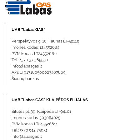
UAB “Labas GAS”
Perspektyvos g. 18, Kaunas LT-52119
Įmonės kodas: 124552684
PVM kodas: LT245526811
Tel.: +370 37 385550
info@labasgas.lt
A/s LT917180500023467869,
Šiaulių bankas
UAB “Labas GAS” KLAIPĖDOS FILIALAS
Šilutės pl. 39, Klaipėda LT-94101
Įmonės kodas: 303064025
PVM kodas: LT245526811
Tel.: +370 612 75951
info@labasgas.lt